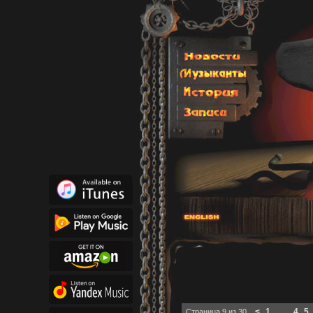
Навигация по записям
<
1
...
4
5
Страница 9 из 30