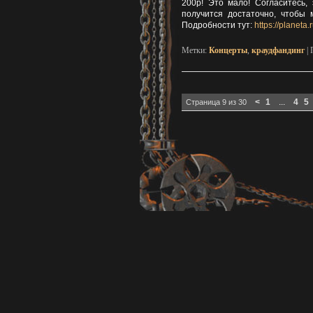
200р! Это мало! Согласитесь
получится достаточно, чтобы 
Подробности тут:
https://planeta
Метки:
Концерты
,
краудфандинг
|
Навигация по записям
<
1
...
4
5
Страница 9 из 30