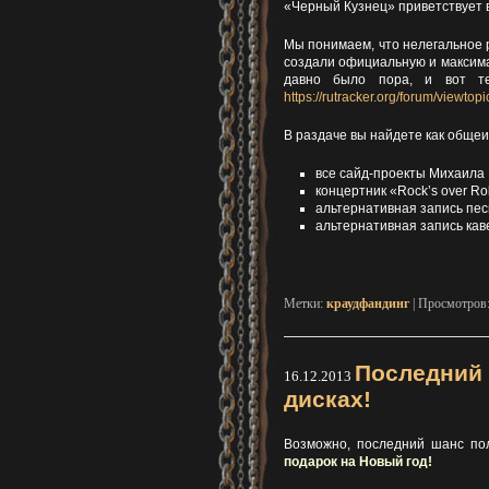
«Черный Кузнец» приветствует 
Мы понимаем, что нелегальное 
создали официальную и максима
давно было пора, и вот те
https://rutracker.org/forum/viewto
В раздаче вы найдете как общеи
все сайд-проекты Михаила
концертник «Rock’s over Ro
альтернативная запись пес
альтернативная запись каве
Метки:
краудфандинг
| Просмотров
Последний 
16.12.2013
дисках!
Возможно, последний шанс по
подарок на Новый год!