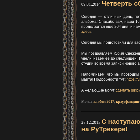
Четверть с
09.01.2014
Сегодня — отличный день, по
альбома! Спасибо вам, наши 16
продолжится еще 204 дня, и нам
здесь
.
Сегодня мы подготовили для ва
Мы поздравляем Юрия Свеженцев
увеличиваем ее до следующей. 
студии во время записи нового 
Напоминаем, что мы проводим 
марта! Подробности тут:
https:/
А желающие могут
сделать фир
Метки:
альбом 2017
,
краудфандинг
С наступаю
28.12.2013
на РуТрекере!