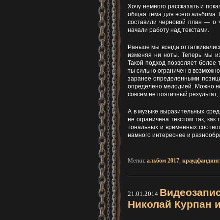
Хочу немного рассказать и пок
общая тема для всего альбома.
составили черновой план — о 
начали работу над текстами.
Раньше мы всегда отталкивались
изменяя ни ноты. Теперь мы из
Такой подход позволяет более 
ты сильно ограничен в возможнос
заранее определенными позиция
определено мелодией. Можно не
совсем не поэтичный результат,
А в музыке выразительных сред
не ограничена текстом так, как
тональных и временных соотнош
намного интереснее и разнообр
Метки:
альбом 2017
,
краудфандинг
Видеозапис
21.01.2014
Николай Курпан 