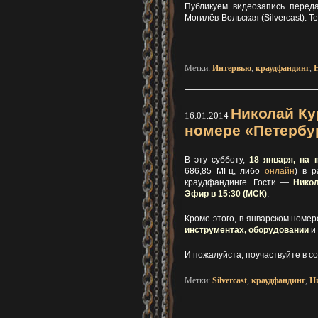
Публикуем видеозапись перед
Могилёв-Вольская (Silvercast). 
Метки:
Интервью
,
краудфандинг
,
Николай Ку
16.01.2014
номере «Петербу
В эту субботу,
18 января, на 
686,85 МГц, либо
онлайн
) в 
краудфандинге. Гости —
Никол
Эфир в 15:30 (МСК)
.
Кроме этого, в январском номе
инструментах, оборудовании
и 
И пожалуйста, поучаствуйте в с
Метки:
Silvercast
,
краудфандинг
,
Н