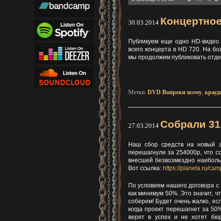
Концертное
30.03.2014
Публикуем еще одно HD-видео с
всего концерта в HD 720. На б
мы продолжим публиковать отдел
Метки:
DVD Вопреки всему
,
крауд
Собрали 31
27.03.2014
Наш сбор средств на новый а
перешагнули за 254000р, что с
внесшей безвозмездно наиболь
Вот ссылка:
https://planeta.ru/ca
По условиям нашего договора с 
как минимум 50%. Это значит, ч
соберем! Будет очень жалко, ес
когда проект перешагнет за 50%
верят в успех и не хотят бюр