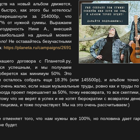
ств на новый альбом движется,
 быстро, как этого бы хотелось!
ерешагнули за 254000р, что
.7% от нужной суммы. Выражаем
агодарность Нине А., внесшей
 наибольший на данный момент
ело! Не оставайтесь безучастными
а:
https://planeta.ru/campaigns/2691
ашего договора с Планетой.ру,
ется успешным, и мы получаем
соберется как минимум 50%. Это
ам осталось собрать еще 18.3% (или 145500р), и альбом точно 
 очень жалко, если наши музыкальные труды, ровно как и труды по 
огда проект перешагнет за 50%, точку невозврата, то все скептики
тому что не верят в успех и не хотят бюрократии с возвратом дене
тицизма, и тоже поучаствуют. Мы на это очень рассчитываем:)
е отменяет того, что нам нужны все 100%, но половина дает гар
не будет.