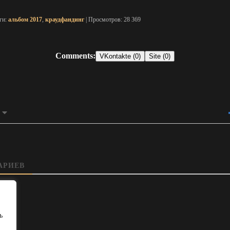
эги:
альбом 2017
,
краудфандинг
| Просмотров: 28 369
Comments:
VKontakte (0)
Site (0)
АРИЕВ
ь