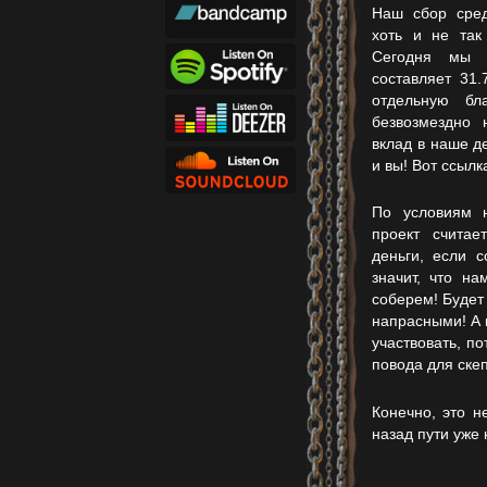
Наш сбор сред
хоть и не так
Сегодня мы п
составляет 31
отдельную бл
безвозмездно
вклад в наше д
и вы! Вот ссылк
По условиям н
проект счита
деньги, если 
значит, что н
соберем! Будет
напрасными! А к
участвовать, по
повода для скеп
Конечно, это н
назад пути уже 