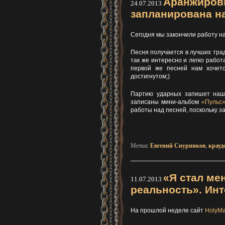
Аранжировк
24.07.2013
запланирована на
Сегодня мы закончили работу на
Песня получается в лучших трад
так же интересно и легко работ
первой же песней нам хочетс
достигнутом;)
Партию ударных запишет на
записаны мини-альбом
«Пульс
работы над песней, поскольку з
Метки:
Евгений Снурников
,
крауд
«Я стал ме
11.07.2013
реальность». Ин
На прошлой неделе сайт
HolyMa