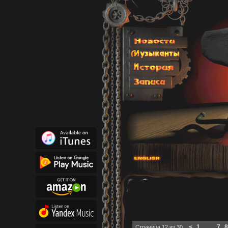
Навигация по записям
<
1
...
7
8
Страница 12 из 30