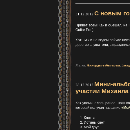
С новым го
31.12.2012
Привет всем! Как и обещал, на
Guitar Pro:)
Хоть мы и не ведем сейчас ник
дорогие слушатели, с празднико
Метки:
Аккорды-табы-ноты
,
Звезд
Мини-альбо
28.12.2012
участии Михаила
Как упоминалось ранее, наш в
который получил название
«Мой
Клятва
Истины свет
Мой друг