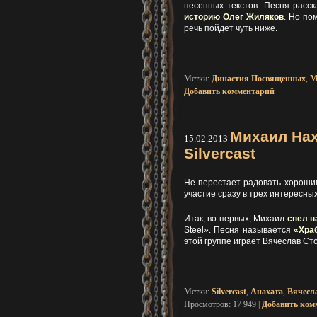
песенных текстов. Песня расск
историю Олег Жиляков
. Но по
речь пойдет чуть ниже.
Метки:
Династия Посвященных
,
М
Добавить комментарий
Михаил Нах
15.02.2013
Silvercast
Не перестает радовать хороши
участие сразу в трех интересных
Итак, во-первых, Михаил
спел н
Steel». Песня называется
«Хра
этой группе играет Вячеслав Сто
Метки:
Silvercast
,
Анахата
,
Вячесл
Просмотров: 17 949
|
Добавить ком