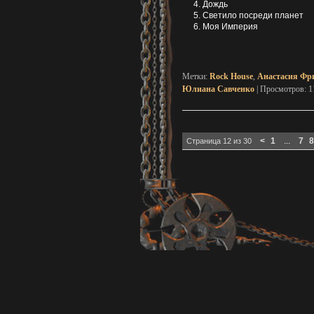
Дождь
Светило посреди планет
Моя Империя
Метки:
Rock House
,
Анастасия Фр
Юлиана Савченко
| Просмотров: 
Навигация по записям
<
1
...
7
8
Страница 12 из 30