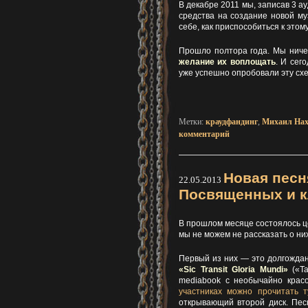
В декабре 2011 мы, записав 3 а
средства на создание новой м
себе, как приспособиться к этому
Прошло полтора года. Мы ниче
желание их воплощать
. И сег
уже успешно опробовали эту сх
Метки:
краудфандинг
,
Михаил На
комментарий
Новая песн
22.05.2013
Посвященных и кл
В прошлом месяце состоялось ц
мы не можем не рассказать о них
Первый из них — это долгожд
«Sic Transit Gloria Mundi»
(«Та
mediabook с необычайно крас
участниках можно прочитать т
открывающий второй диск. Песн