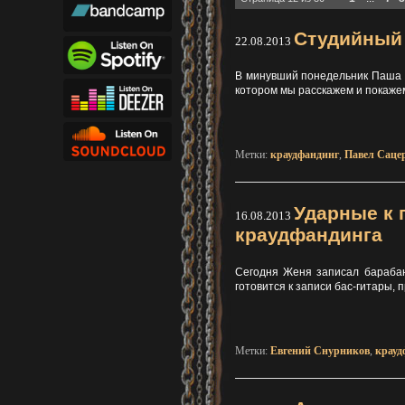
Студийный 
22.08.2013
В минувший понедельник Паша за
котором мы расскажем и покажем
Метки:
краудфандинг
,
Павел Саце
Ударные к 
16.08.2013
краудфандинга
Сегодня Женя записал барабан
готовится к записи бас-гитары,
Метки:
Евгений Снурников
,
крауд