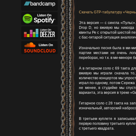
Скачать GTP-табулатуру «Черн
Эта версия — с сингла «Пульс»
Drop D, но вживую мы никогда 
квинты Ре с открытой шестой пе
с бас-гитарой ситуация аналоги
Изначально песня была в ми-ми
партии местами не очень лог
переборах, но т.к. в ми-миноре 
А в гитарном соло с 69 такта 
вживую мы играли сначала то, 
количество концертов мы упрост
играл по-одному, потом Сережа 
не менее, в студийке мы спуст
варианта, эта версия в треке «Gui
Гитарное соло с 28 такта на за
изначальный, авторский набросо
В третьем куплете я записывал
первую половину третьего купле
с третьего квадрата.