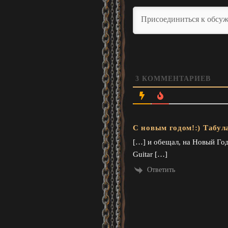
3
КОММЕНТАРИЕВ
С новым годом!:) Табул
[…] и обещал, на Новый Го
Guitar […]
Ответить