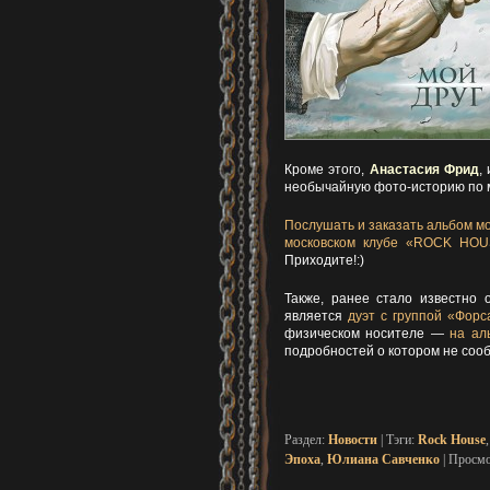
Кроме этого,
Анастасия Фрид
,
необычайную фото-историю по 
Послушать и заказать альбом мо
московском клубе «ROCK HO
Приходите!:)
Также, ранее стало известно
является
дуэт с группой «Форс
физическом носителе —
на ал
подробностей о котором не соо
Раздел:
Новости
| Тэги:
Rock House
Эпоха
,
Юлиана Савченко
| Просмо