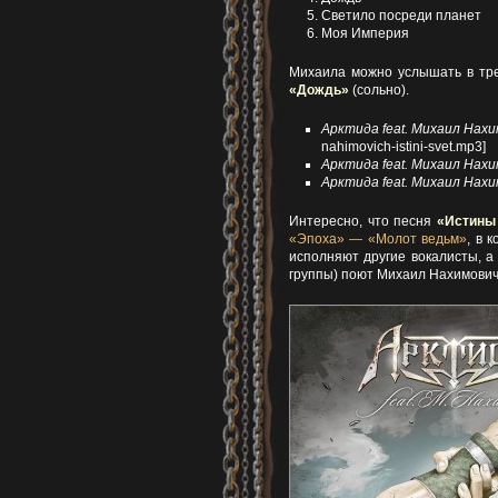
Светило посреди планет
Моя Империя
Михаила можно услышать в тр
«Дождь»
(сольно).
Арктида feat. Михаил Нах
nahimovich-istini-svet.mp3]
Арктида feat. Михаил Нахи
Арктида feat. Михаил Нах
Интересно, что песня
«Истины
«Эпоха» — «Молот ведьм»
, в 
исполняют другие вокалисты, а
группы) поют Михаил Нахимович