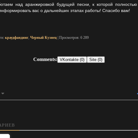
отаем над аранжировкой будущей песни, к которой полностью 
информировать вас о дальнейших этапах работы! Спасибо вам!
эги:
краудфандинг
,
Черный Кузнец
| Просмотров: 6 289
Comments:
VKontakte (0)
Site (0)
АРИЕВ