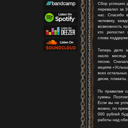
Сбор успешно д
перевалил за 
нас. Спасибо 
человеку, кажд
возможность пр
кто репостил
слова поддержк
Теперь дело 
около месяца
песню. Сначал
акциям «Услыш
всех остальных
диски, плакаты,
По правилам са
суммы. Поэтому
Если вы не усп
можно, по преж
000 рублей бу
работы над об