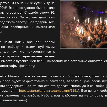
остиг 100% на 12ые сутки и даже
100%! Это неожиданно быстро для
вам огромное! Спасибо этому 91
ому из них. За то, что дали нам
одолжить работу! Благодарим тех,
 наши сообщения и высказывал
и!
за нами. Как и обещали, берем
 на работу и затем публикуем
а для тех, кто присоединился к
ать первым», через неделю — для
. Вместе с публикацией песни выполним все остальные обязательс
 автографы, фото и т.д.
йта Planeta.ru мы не можем закончить сбор досрочно, хоть он 
 сбор будет закрыт только 9 сентября, вероятно, уже после пу
ели поддержать нас, то можете это сделать вплоть до 9 сентября 
нему, тут —
https://start.planeta.ru/campaigns/1191
). Все деньги, со
дут отложены на альбом. Работа над альбомом начнется сразу п
ещанной песней=)