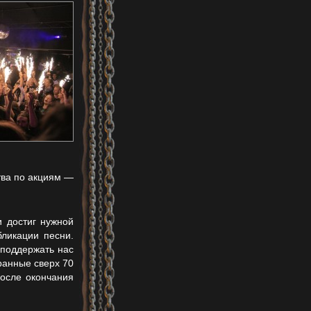
тва по акциям —
и достиг нужной
бликации песни.
(поддержать нас
бранные сверх 70
осле окончания