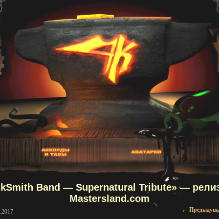
ckSmith Band — Supernatural Tribute» — релиз
Mastersland.com
Навигаци
←
Предыдущ
.2017