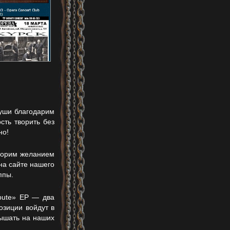
души благодарим
сть творить без
но!
горим желанием
на сайте нашего
ппы.
ibute» EP — два
озиции войдут в
лышать на наших