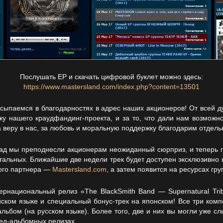
Послушать EP и скачать цифровой буклет можно здесь:
https://www.mastersland.com/index.php?content=13501
сыпаемся в благодарностях в адрес наших акционеров! От всей 
ку нашего краудфандинг-проекта, и за то, что дали нам возможно
а веру в нас, за любовь и моральную поддержку благодарим отдель
зад мы преподнесли акционерам неожиданный сюрприз, и теперь 
стальных. Ближайшие две недели трек будет доступен эксклюзивно 
го партнера —
Mastersland.com
, а затем появится на ресурсах гру
ернациональный релиз «The BlackSmith Band — Supernatural Tr
йском языке и специальный бонус-трек на японском! Все три комп
льбом (на русском языке). Более того, две и них вы могли уже с
ед-альбомных релизах.