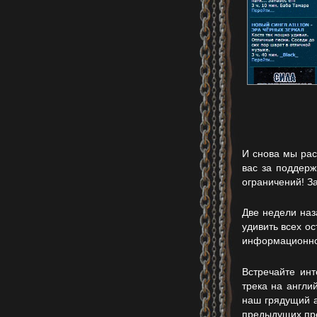
И снова мы рас
вас за поддерж
ограничений! З
Две недели на
удивить всех о
информационно
Встречайте инт
трека на англи
наш грядущий а
предыдущих пр