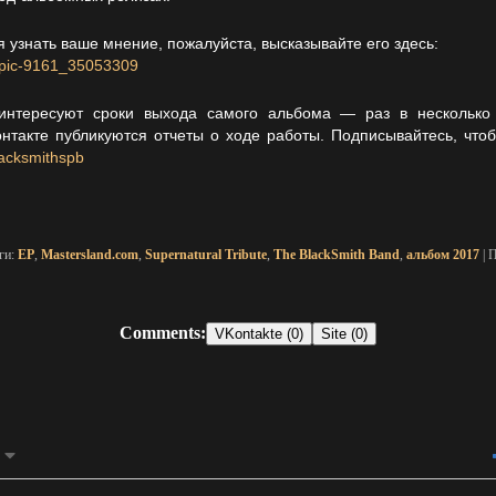
я узнать ваше мнение, пожалуйста, высказывайте его здесь:
topic-9161_35053309
 интересуют сроки выхода самого альбома — раз в нескольк
нтакте публикуются отчеты о ходе работы. Подписывайтесь, чтоб
lacksmithspb
эги:
EP
,
Mastersland.com
,
Supernatural Tribute
,
The BlackSmith Band
,
альбом 2017
| 
Comments:
VKontakte (0)
Site (0)