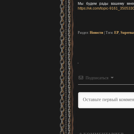
Мы будем рады вашему мнен
https://vk.com/topic-9161_350533
Раздел:
Новости
| Тэги:
EP
,
Supernat
Подписаться