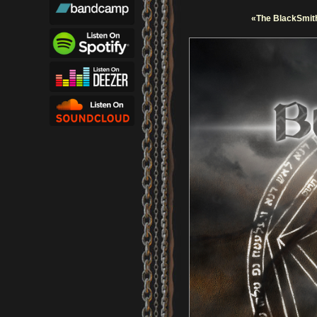
«The BlackSmith