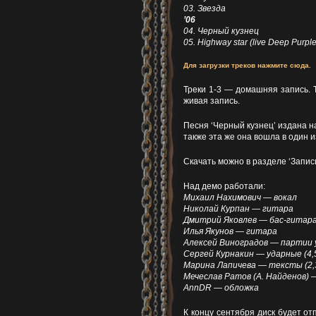
03. Звезда
’06
04. Черный кузнец
05. Highway star (live Deep Purple
Для загрузки треков нажмите сюда.
Треки 1-3 — домашняя запись. 
живая запись.
Песня ‘Черный кузнец’ издана на с
также эта же она вошла в один и
Скачать можно в разделе ‘Записи
Над демо работали:
Михаил Нахимович — вокал
Николай Курпан — гитара
Дмитрий Яковлев — бас-гитар
Илья Якунов — гитара
Алексей Виноградов — партии у
Сергей Курнакин — ударные (4,
Марина Лапичева — тексты (2,
Мечеслав Ратов (А. Найденов) 
AnnDR — обложка
К концу сентября диск будет от