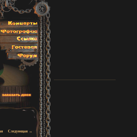
я по записям
ая
Следующая
→