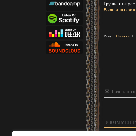
Группа отыграе
Выложены фото 
Раздел:
Новости
| П
Подписаться
0
КОММЕНТ