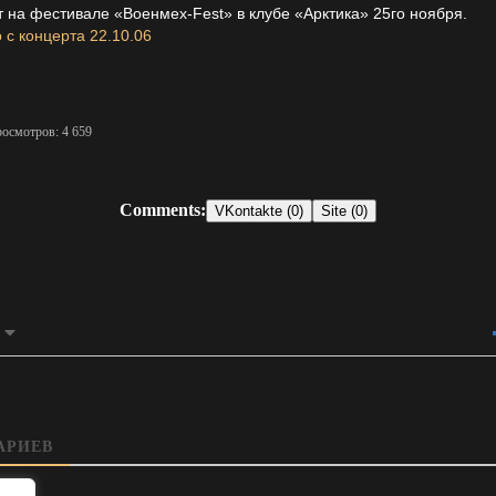
т на фестивале «Военмех-Fest» в клубе «Арктика» 25го ноября.
с концерта 22.10.06
росмотров: 4 659
Comments:
VKontakte (0)
Site (0)
АРИЕВ