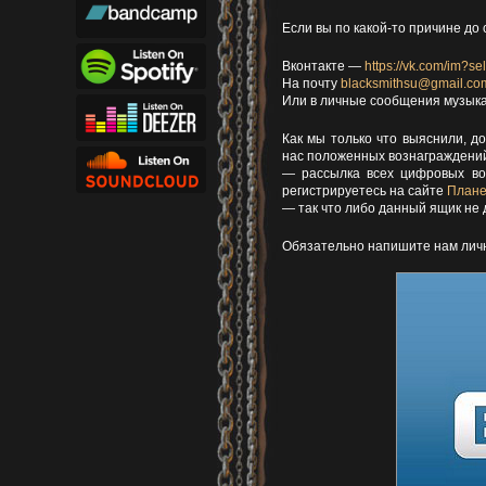
Если вы по какой-то причине до 
Вконтакте —
https://vk.com/im?se
На почту
blacksmithsu@gmail.co
Или в личные сообщения музыка
Как мы только что выяснили, д
нас положенных вознаграждений
— рассылка всех цифровых во
регистрируетесь на сайте
Плане
— так что либо данный ящик не 
Обязательно напишите нам личн