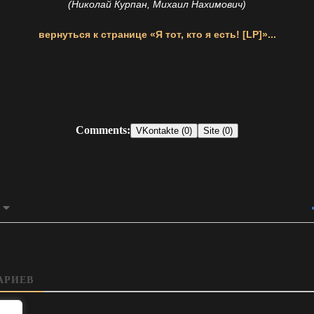
(Николай Курпан, Михаил Нахимович)
вернуться к странице «Я тот, кто я есть! [LP]»...
Comments:
VKontakte (0)
Site (0)
АРИЕВ