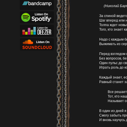
(Николай Бар
За спиной ведет
Шаг вперед или 
Толпа ждет новы
Того, кто знает 
Надо с каждым 
Выжимать из сер
Перед взглядом 
Без вопросов, бе
Один пульс до с
Играть роль до 
Каждый знает, е
Равный станет з
Все решает
Тот, кто на
Называет о
В один из дней я
Смогу забыть пр
И вновь научусь