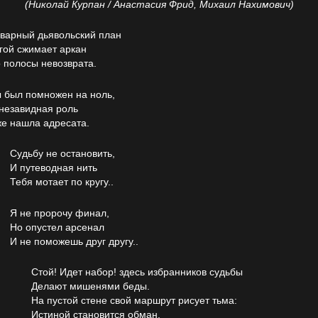
(Николай Курпан / Анастасия Фрид, Михаил Нахимович)
варный дьявольский план
гой сжимает аркан
 полосы невозврата.
 был помножен на ноль,
незавидная роль
е нашла адресата.
Судьбу не остановить,
И путеводная нить
Тебя мотает по кругу..
Я не пророчу финал,
Но опустел арсенал
И не поможешь друг другу..
Стой! Идет набор! здесь избранников судьбы
Делают мишенями беды.
На пустой стене свой маршрут рисует тьма:
Истиной становится обман.