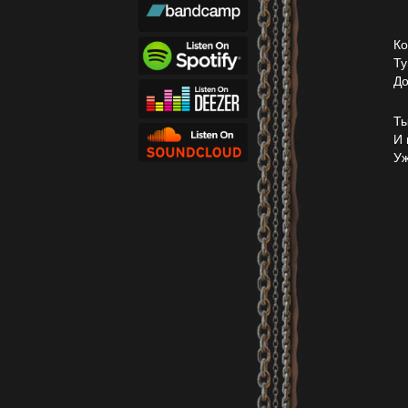
Ко
Ту
До
Ты
И 
Уж