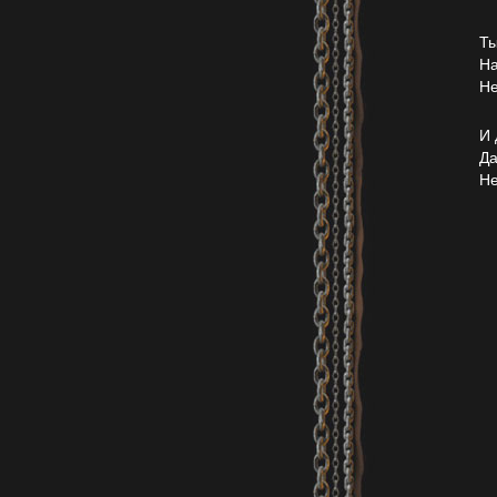
Ты
На
Не
И 
Да
Не