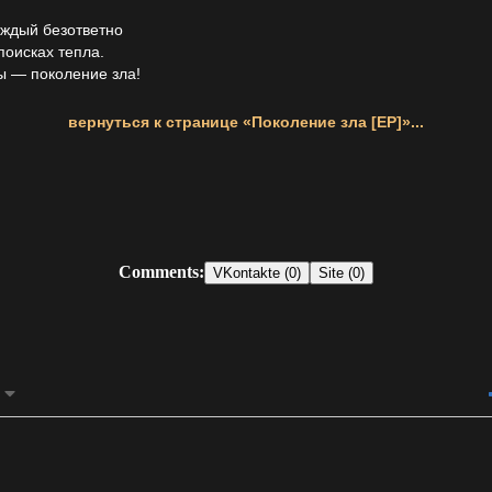
ждый безответно
поисках тепла.
 — поколение зла!
вернуться к странице «Поколение зла [EP]»...
Comments:
VKontakte (0)
Site (0)