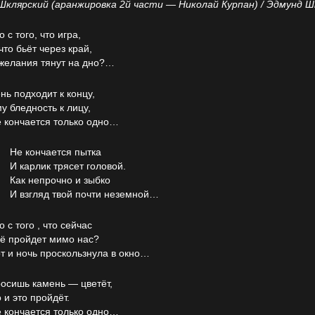
Шклярский (аранжировка 2й части — Николай Курпан) / Эдмунд Ш
о с того, что игра,
что бьёт через край,
желания тянут на дно?…
нь подходит к концу,
у бледность к лицу,
 кончается только одно…
Не кончается пытка
И карлик трясет головой.
Как непрочно и зыбко
И взгляд твой почти неземной…
о с того , что сейчас
ё пройдет мимо нас?
т и ночь проскользнула в окно…
осишь камень — цветёт,
 и это пройдёт.
 кончается только одно…