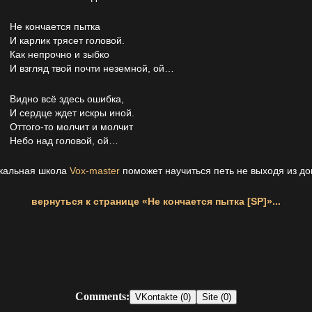
Не кончается пытка
И карлик трясет головой.
Как непрочно и зыбко
И взгляд твой почти неземной, ой…
Видно всё здесь ошибка,
И сердце ждет искры иной.
Оттого-то молчит и молчит
Небо над головой, ой…
кальная школа
Vox-master
поможет научиться петь не выходя из до
вернуться к странице «Не кончается пытка [SP]»...
Comments:
VKontakte (0)
Site (0)