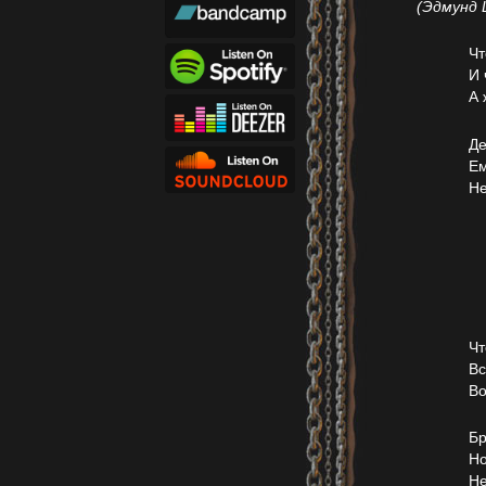
(Эдмунд 
Чт
И 
А 
Де
Ем
Не
Чт
Вс
Во
Бр
Но
Не