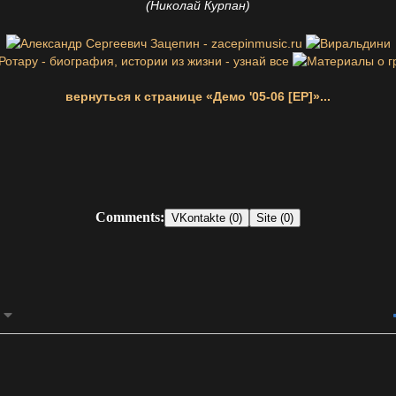
(Николай Курпан)
вернуться к странице «Демо '05-06 [EP]»...
Comments:
VKontakte (0)
Site (0)