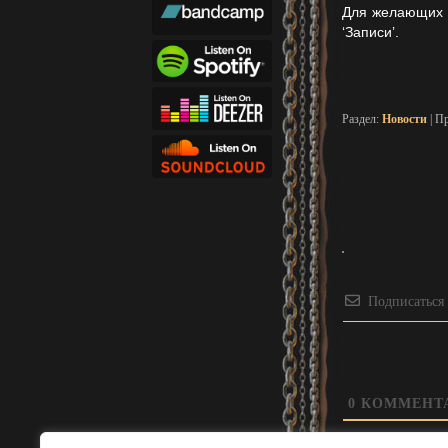
Для желающих у
‘Записи’.
Раздел:
Новости
| П
Подписаться
0
КОММЕНТ