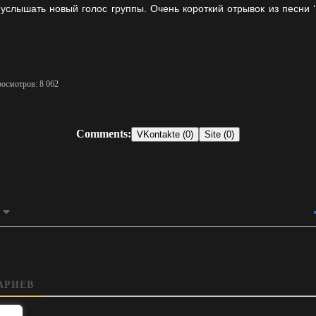
слышать новый голос группы. Очень короткий отрывок из песни ‘
росмотров: 8 062
Comments:
VKontakte (0)
Site (0)
АРИЕВ