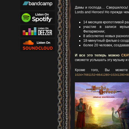
Дамы и господа… Свершилось!
Lords and Heroes! Но прежде че
14 месяцев кропотливой ра
участие в записи музык
Филармонии;
8 абсолютно новых разнопл
18-минутный фильм о созда
более 20 человек, создава
И все это теперь можно
СКА
сможете услышать эту музыку и 
Кроме того, Вы можете
1024×768
1152×864
1280×1024
1280×8