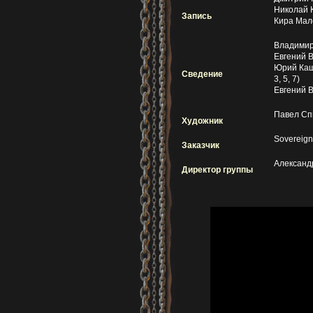
Николай К
Запись
Кира Мал
Владимир 
Евгений В
Юрий Каши
Сведение
3, 5, 7)
Евгений Ви
Павел С
Художник
Sovereig
Заказчик
Александ
Директор группы