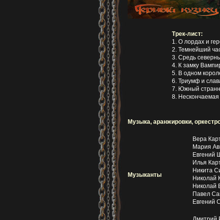
Трек-лист:
1. О лордах и ге
2. Темнейший ча
3. Средь северн
4. К замку Вампи
5. В одном коро
6. Триумф и слав
7. Южный странн
8. Нескончаемая
Музыка, аранжировки, оркестр
Вера Кар
Мария Ав
Евгений 
Илья Кар
Никита С
Музыканты
Николай 
Николай Б
Павел Са
Евгений 
Дмитрий Р