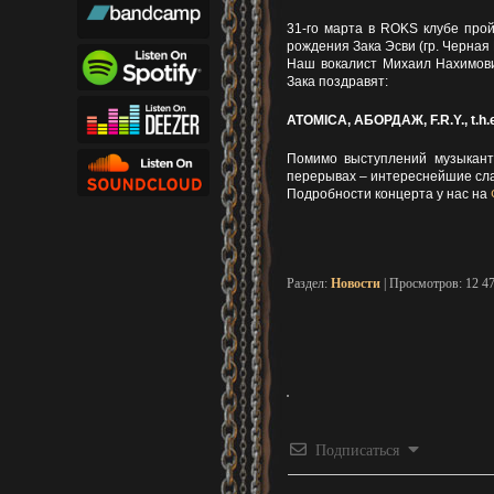
31-го марта в ROKS клубе про
рождения Зака Эсви (гр. Черная 
Наш вокалист Михаил Нахимович
Зака поздравят:
ATOMICA, АБОРДАЖ, F.R.Y., t.
Помимо выступлений музыканто
перерывах – интереснейшие сла
Подробности концерта у нас на
Раздел:
Новости
| Просмотров: 12 4
Подписаться