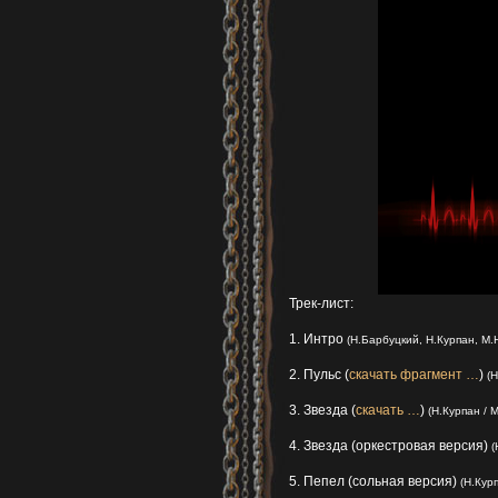
Трек-лист:
1. Интро
(Н.Барбуцкий, Н.Курпан, М.
2. Пульс (
скачать фрагмент …
)
(
3. Звезда (
скачать …
)
(Н.Курпан / 
4. Звезда (оркестровая версия)
(
5. Пепел (сольная версия)
(Н.Кур