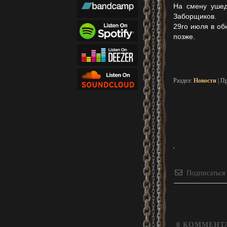
На смену ушед
Заборщиков.
29го июля в об
позже.
Раздел:
Новости
| П
Подписаться
0
КОММЕНТ