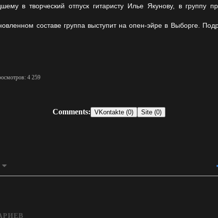
шему в творческий отпуск гитаристу Илье Якунову, в группу пр
новленном составе группа выступит на опен-эйре в Выборге. Под
росмотров: 4 259
Comments:
VKontakte (0)
Site (0)
АРИЕВ