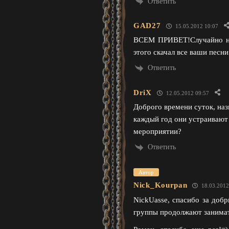
Ответить
GAD27
15.05.2012 10:07
ВСЕМ ПРИВЕТ!Случайно на
этого скачал все ваши песн
Ответить
DriX
12.05.2012 09:57
Доброго времени суток, на
каждый год они устраивают
мероприятии?
Ответить
Автор
Nick_Kourpan
18.03.2012
NickUasse, спасибо за добр
группы продолжают занимать