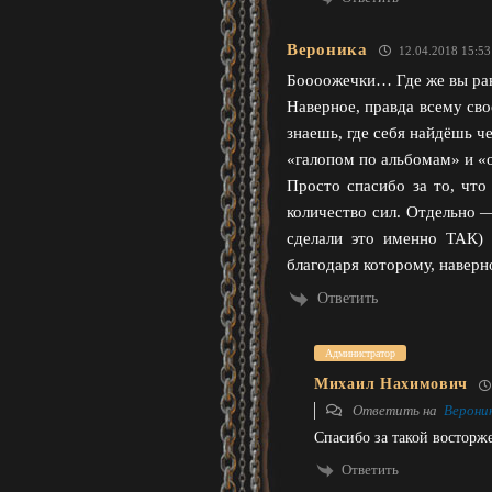
Вероника
12.04.2018 15:53
Боооожечки… Где же вы ран
Наверное, правда всему сво
знаешь, где себя найдёшь ч
«галопом по альбомам» и «о
Просто спасибо за то, что
количество сил. Отдельно —
сделали это именно ТАК)
благодаря которому, наверно
Ответить
Администратор
Михаил Нахимович
Ответить на
Верони
Спасибо за такой восторж
Ответить