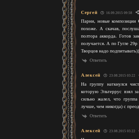
Сергей
16.09.2015 09:58
Парни, новые композиции С
похоже. А скачав, послуш
полтора аккорда. Готов за
получается. А по Гугле 29р
Творцов надо подпитывать))
Ответить
Алексей
23.08.2015 03:22
На группу наткнулся чис
которую Эльтеррус взял з
сильно жалел, что группа
лучше, чем никогда) с прео
Ответить
Алексей
23.08.2015 03:22