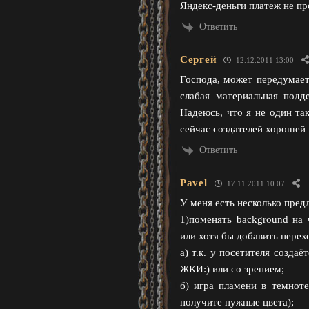
Яндекс-деньги платеж не пр
Ответить
Сергей
12.12.2011 13:00
Господа, может передумает
слабая материальная подд
Надеюсь, что я не один так
сейчас создателей хорошей
Ответить
Pavel
17.11.2011 10:07
У меня есть несколько пре
1)поменять background на
или хотя бы добавить перех
а) т.к. у посетителя созда
ЖКИ:) или со зрением;
б) игра пламени в темноте
получите нужные цвета);