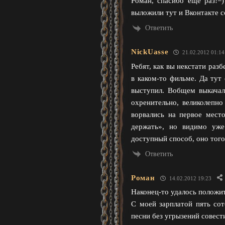
Роман, спасибо еще раз!=)
выложили тут и Вконтакте с
Ответить
NickUasse
21.02.2012 01:14
Ребят, как вы некстати раз
в каком-то фильме. Да тут
выступил. Вобщем выкачал 
охренительно, великолепн
ворвались на первое место
держать», но видимо уже 
доступный способ, оно того
Ответить
Роман
14.02.2012 19:23
Наконец-то удалось положит
С моей зарплатой пять со
песни без угрызений совести