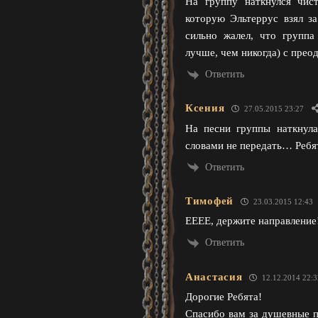
На группу наткнулся чис
которую Эльтеррус взял з
сильно жалел, что группа
лучше, чем никогда) с прео
Ответить
Ксения
27.05.2015 23:27
На песни группы наткнула
словами не передать… Ребя
Ответить
Тимофей
23.03.2015 12:43
ЕЕЕЕ, держите направление
Ответить
Анастасия
12.12.2014 22:3
Дорогие Ребята!
Спасибо вам за душевные п