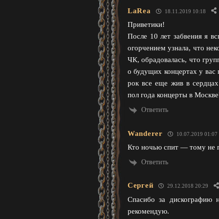
LaRea
18.11.2019 10:18
Приветики!
После 10 лет забвения я в
огорчением узнала, что нек
ЧК, обрадовалась, что груп
о будущих концертах у вас 
рок все еще жив в сердца
пол года концерты в Москве
Ответить
Wanderer
10.07.2019 01:07
Кто ночью спит — тому не п
Ответить
Сергей
29.12.2018 20:29
Спасибо за дискографию 
рекомендую.