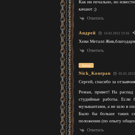
Как ни печально, но известн
качают ;)
Ответить
Андрей
14.02.2012 13:16
Хеви Металл Жив,благодаря 
Ответить
Автор
Nick_Kourpan
05.01.2012
Сергей, спасибо за отзывчив
Роман, привет! На распад
студийные работы. Если 
музыкантами, а не шло в оп
Было бы больше таких со
положении (по опыту общени
Ответить