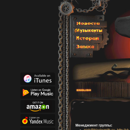
Менеджмент группы:
nick@blacksmith.su
,
http://v