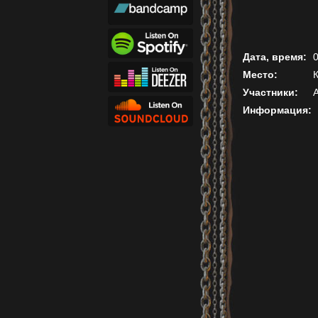
Дата, время:
0
Место:
Участники:
A
Информация: