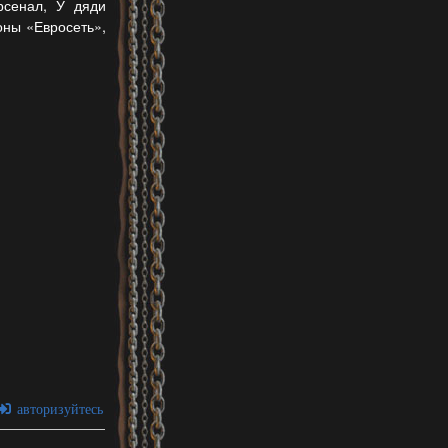
Арсенал, У дяди
оны «Евросеть»,
авторизуйтесь