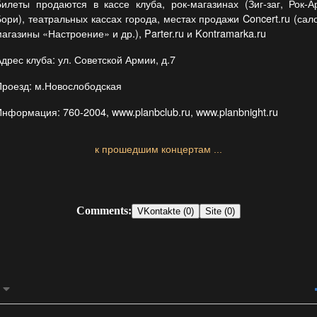
Билеты продаются в кассе клуба, рок-магазинах (Зиг-заг, Рок-
Бори), театральных кассах города, местах продажи Concert.ru (сал
агазины «Настроение» и др.), Parter.ru и Kontramarka.ru
дрес клуба: ул. Советской Армии, д.7
Проезд: м.Новослободская
Информация: 760-2004, www.planbclub.ru, www.planbnight.ru
к прошедшим концертам ...
Comments:
VKontakte (0)
Site (0)