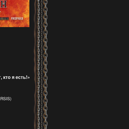
кто я есть!»
ARSIS)