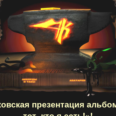
овская презентация альбо
тот, кто я есть!»!