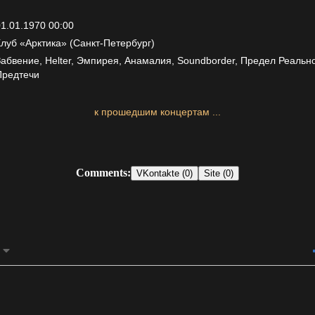
1.01.1970 00:00
Клуб «Арктика» (Санкт-Петербург)
абвение, Helter, Эмпирея, Анамалия, Soundborder, Предел Реальнос
Предтечи
к прошедшим концертам ...
Comments:
VKontakte (0)
Site (0)