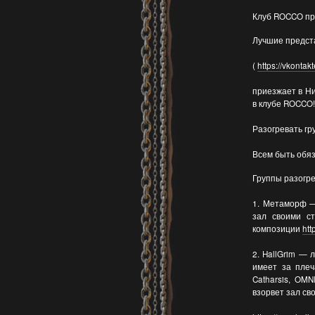
Клуб ROCCO пр
Лучшие предст
(
https://vkontak
приезжает в Ни
в клубе ROCCO!!
Разогревать гр
Всем быть обяз
Группы разогре
1. Метаморф —
зал своими ст
композиции
htt
2. HallGrim — 
имеет за плеч
Catharsis, OM
взорвет зал св