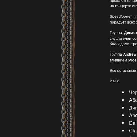
прошлом концер
на концерте его
Speed/power m
порадует всех 
Группа
Динас
слушателей со
балладами, тр
Группа
Andrew
влиянием блюза
Все остальные 
Итак:
Чер
Аб
Дин
And
Dal
Cla