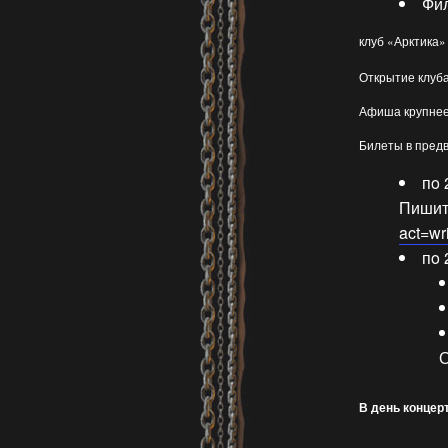
Фи
клуб «Арктика» 
Открытие клуба
Афиша крупне
Билеты в пpeд
пo 
Пишитe
act=wr
пo 
О
В день концерт