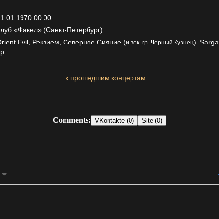
1.01.1970 00:00
Клуб «Факел» (Санкт-Петербург)
rient Evil, Реквием, Северное Сияние (
), Sarg
и вок. гр. Черный Кузнец
р.
к прошедшим концертам ...
Comments:
VKontakte (0)
Site (0)