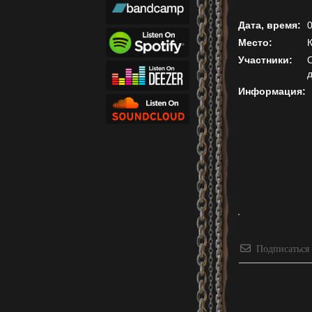
Дата, время:
0
Место:
Участники:
O
д
Информация:
Подписаться