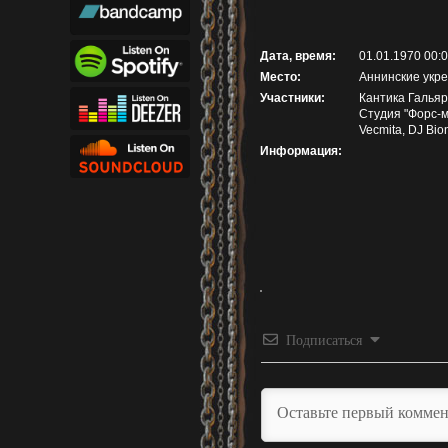
Дата, время:
01.01.1970 00:
Место:
Аннинские укре
Участники:
Кантика Гальяр
Студия "Форс-м
Vecmita, DJ Bio
Информация:
Подписаться