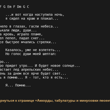
F G Em F Dm G C

 наступила ночь, 

раю и плакал... 

нело в глазах, гасли небеса... 

ькали люди, души... 

а кровь, играло пламя, 

ел пепел, падал снег... 

се быстрее мчались стрелки... 

 не взлететь... 

и моей шептал: 

ро... 

ро придет утро... И будет новое солнце... 

астает лед апрельских небес... 

ень за днем все ярче будет свет... 

ь я помню... Я - тот, кто я есть... 

      Я... Помню...
рнуться к странице «Аккорды, табулатуры и минусовки песен»