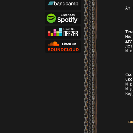
Am 
      ...и вот когда
      я сидел на к
Тем
Мел
Жгл
лет
И в
      Казалось, уже
      Но голос душ
Ско
Ско
И р
И д
Вед
ве