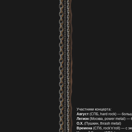
Участники концерта:
Август
(СПБ, hard rock) — боль
Легион
(Москва, power metal) —
О.Х.
(Пушкин, thrash metal)
Времена
(СПб, rock’n’roll) — с 