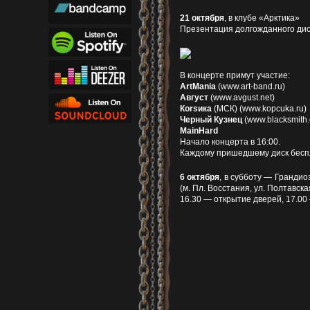
21 октября
, в клубе «Арктика»
Презентация долгожданного дис
В концерте примут участие:
ArtMania
(www.art-band.ru)
Август
(www.avgust.net)
Коrsика
(МСК) (www.kopcuka.ru)
Черный Кузнец
(www.blacksmith.
MainHard
Начало концерта в 16:00.
Каждому пришедшему диск бесп
6 октября
, в субботу — Грандио
(м. Пл. Восстания, ул. Полтавска
16.30 — открытие дверей, 17.00