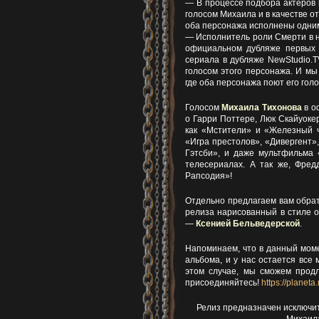
— В процессе подбора актеров 
голосом Михаила и в качестве о
оба персонажа исполнены одним
— Исполнитель роли Смерти в 
официальном дубляже первых 
сериала в дубляже NewStudio.T
голосом этого персонажа. И мы
где оба персонажа поют его гол
Голосом
Михаила Тихонова
в о
о Гарри Поттере, Люк Скайуоке
как «Мстители» и «Железный ч
«Игра престолов», «Дивергент»
Гэтсби», и даже мультфильма 
телесериалах. А так же, Фре
Рапсодия»!
Отдельно предлагаем вам обра
релиза нарисованный в стиле 
—
Ксенией Бельведерской
.
Напоминаем, что в данный моме
альбома, и у нас остается все
этом случае, мы сможем продл
присоединяйтесь!
https://planet
Релиз предназначен исключит
Михаила