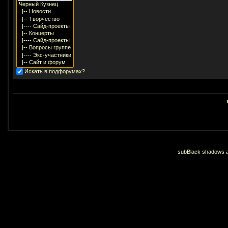
Искать в подфорумах?
subBlack shadows an