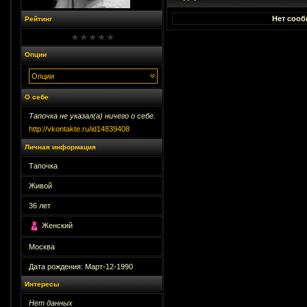
Нет сооб
Рейтинг
Опции
Опции
О себе
Тапочка не указал(а) ничего о себе.
http://vkontakte.ru/id14839408
Личная информация
Тапочка
Живой
36
лет
Женский
Москва
Дата рождения:
Март-12-1990
Интересы
Нет данных