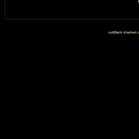
subBlack shadows an