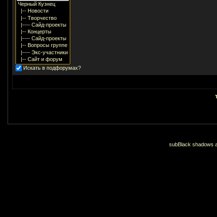
Искать в подфорумах?
subBlack shadows an