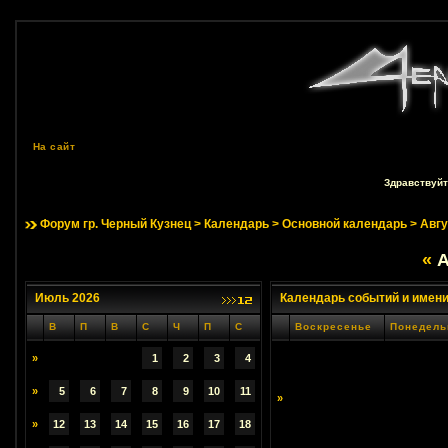
На сайт
Здравствуйт
Форум гр. Черный Кузнец
>
Календарь
>
Основной календарь
> Авгу
«
А
Июль 2026
Календарь событий и имен
В
П
В
С
Ч
П
С
Воскресенье
Понедель
»
1
2
3
4
»
5
6
7
8
9
10
11
»
»
12
13
14
15
16
17
18