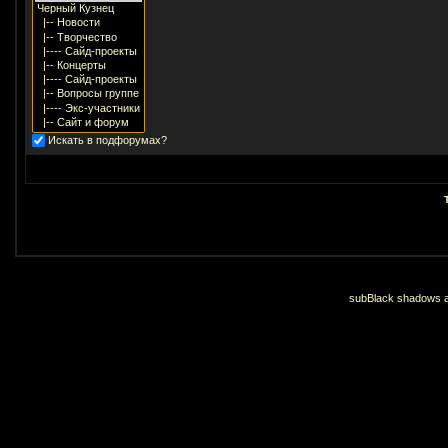
Искать в подфорумах?
subBlack shadows an