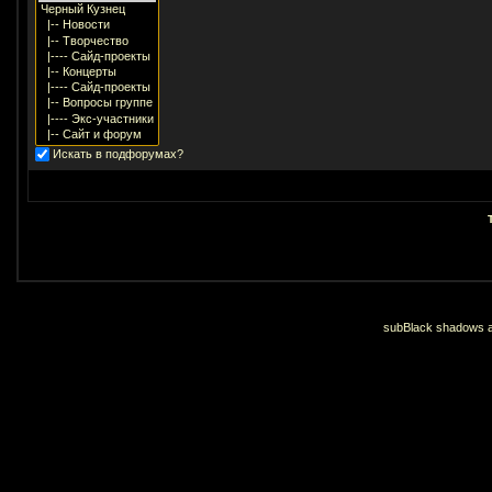
Искать в подфорумах?
subBlack shadows an