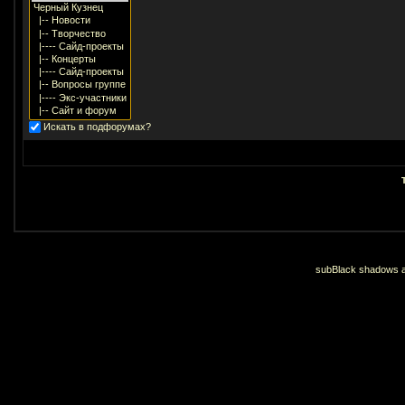
Искать в подфорумах?
subBlack shadows an