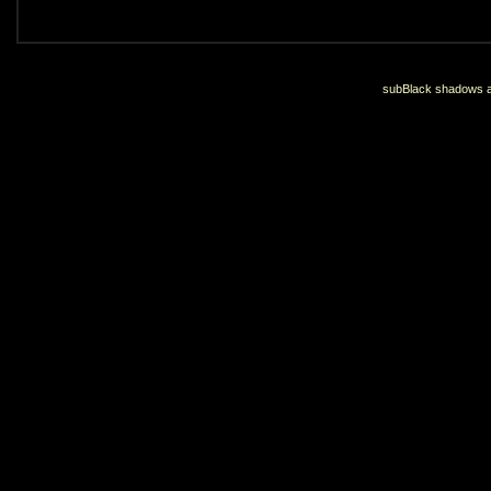
subBlack shadows an