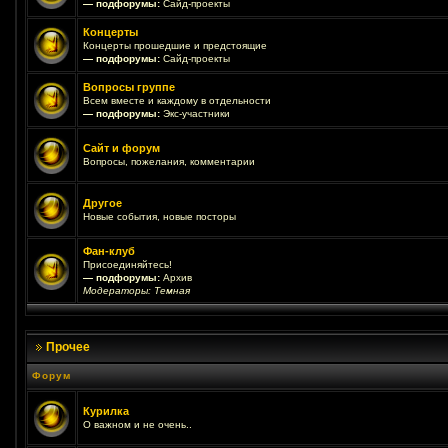
— подфорумы:
Сайд-проекты
Концерты
Концерты прошедшие и предстоящие
— подфорумы:
Сайд-проекты
Вопросы группе
Всем вместе и каждому в отдельности
— подфорумы:
Экс-участники
Сайт и форум
Вопросы, пожелания, комментарии
Другое
Новые события, новые посторы
Фан-клуб
Присоединяйтесь!
— подфорумы:
Архив
Модераторы:
Темная
Прочее
Форум
Курилка
О важном и не очень..