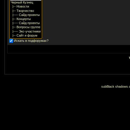
Искать в подфорумах?
subBlack shadows an