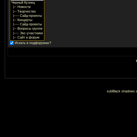
Искать в подфорумах?
subBlack shadows an