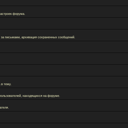
настроек форума.
 за письмами, архивация сохраненных сообщений.
 в тему.
а пользователей, находящихся на форуме.
ателя.