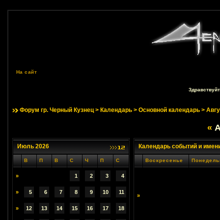
На сайт
Здравствуйт
Форум гр. Черный Кузнец
>
Календарь
>
Основной календарь
> Авгу
«
А
Июль 2026
Календарь событий и имен
В
П
В
С
Ч
П
С
Воскресенье
Понедель
»
1
2
3
4
»
5
6
7
8
9
10
11
»
»
12
13
14
15
16
17
18