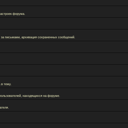
настроек форума.
 за письмами, архивация сохраненных сообщений.
 в тему.
а пользователей, находящихся на форуме.
ателя.