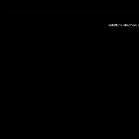
subBlack shadows an