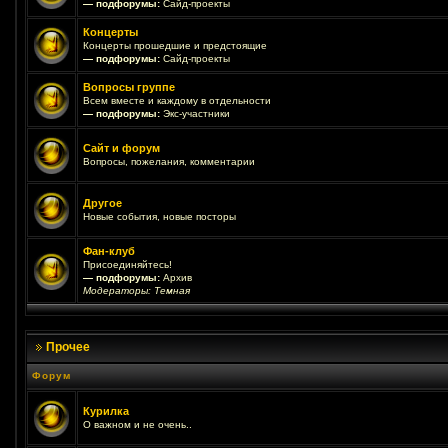
— подфорумы:
Сайд-проекты
Концерты
Концерты прошедшие и предстоящие
— подфорумы:
Сайд-проекты
Вопросы группе
Всем вместе и каждому в отдельности
— подфорумы:
Экс-участники
Сайт и форум
Вопросы, пожелания, комментарии
Другое
Новые события, новые посторы
Фан-клуб
Присоединяйтесь!
— подфорумы:
Архив
Модераторы:
Темная
Прочее
Форум
Курилка
О важном и не очень..