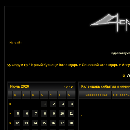
На сайт
Здравствуйт
Форум гр. Черный Кузнец
>
Календарь
>
Основной календарь
> Авгу
«
А
Июль 2026
Календарь событий и имен
В
П
В
С
Ч
П
С
Воскресенье
Понедель
»
1
2
3
4
»
5
6
7
8
9
10
11
»
»
12
13
14
15
16
17
18