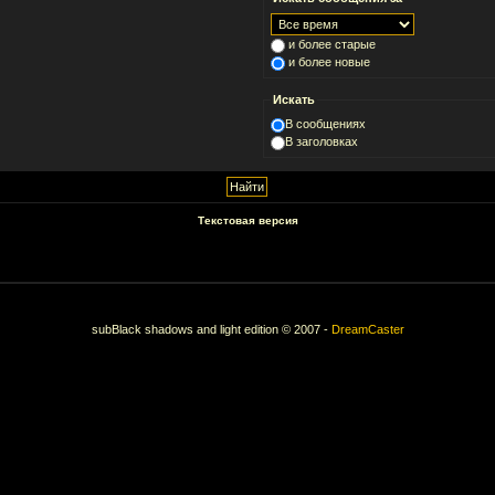
и более старые
и более новые
Искать
В сообщениях
В заголовках
Текстовая версия
subBlack shadows and light edition © 2007 -
DreamCaster