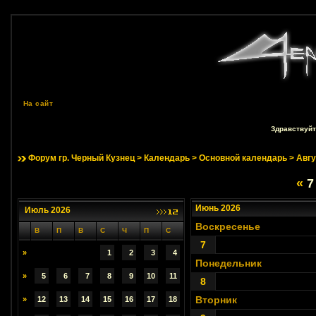
На сайт
Здравствуйт
Форум гр. Черный Кузнец
>
Календарь
>
Основной календарь
> Авгу
«
7
Июнь 2026
Июль 2026
Воскресенье
В
П
В
С
Ч
П
С
7
»
1
2
3
4
Понедельник
»
5
6
7
8
9
10
11
8
Вторник
»
12
13
14
15
16
17
18